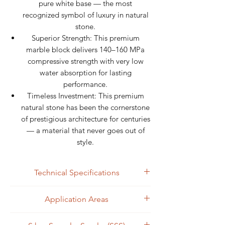
pure white base — the most
recognized symbol of luxury in natural
stone.
Superior Strength: This premium
marble block delivers 140–160 MPa
compressive strength with very low
water absorption for lasting
performance.
Timeless Investment: This premium
natural stone has been the cornerstone
of prestigious architecture for centuries
— a material that never goes out of
style.
Technical Specifications
Specification
Details
Application Areas
Luxury Wall & Floor Cladding:
Product
Calacatta Borghini