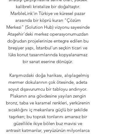
kalibreli kristalize bir doğaltaştır.
MarbleLink'in Türkiye ve küresel pazar
arasında bir köprü kuran "Çözüm
Merkezi" (Solution Hub) vizyonu sayesinde
Ataşehir'deki merkez operasyonumuzdan
doğrudan projelerinize entegre edilen bu
breşiyer yapı, İstanbul'un seçkin ticari ve
lüks konut tasarımlarında kopyalanamaz
bir sanat eserine dönüşür.
Karşımızdaki doğa harikası, alışılagelmiş
mermer dokularının çok ötesinde, adeta
soyut dışavurumcu bir tabloyu andırıyor.
Plakanın ana gövdesine yayılan zengin
bronz, taba ve karamel renkleri, yerkürenin
sıcaklığını iç mekanlara güçlü bir şekilde
taşırken; bu toprak tonlarını amansız bir
güzellikle ikiye bölen buz mavisi ve
antrasit katmanlar, yeryüzünün milyonlarca