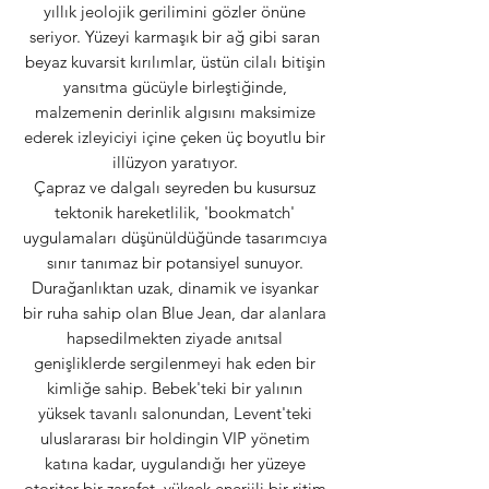
yıllık jeolojik gerilimini gözler önüne
seriyor. Yüzeyi karmaşık bir ağ gibi saran
beyaz kuvarsit kırılımlar, üstün cilalı bitişin
yansıtma gücüyle birleştiğinde,
malzemenin derinlik algısını maksimize
ederek izleyiciyi içine çeken üç boyutlu bir
illüzyon yaratıyor.
Çapraz ve dalgalı seyreden bu kusursuz
tektonik hareketlilik, 'bookmatch'
uygulamaları düşünüldüğünde tasarımcıya
sınır tanımaz bir potansiyel sunuyor.
Durağanlıktan uzak, dinamik ve isyankar
bir ruha sahip olan Blue Jean, dar alanlara
hapsedilmekten ziyade anıtsal
genişliklerde sergilenmeyi hak eden bir
kimliğe sahip. Bebek'teki bir yalının
yüksek tavanlı salonundan, Levent'teki
uluslararası bir holdingin VIP yönetim
katına kadar, uygulandığı her yüzeye
otoriter bir zarafet, yüksek enerjili bir ritim