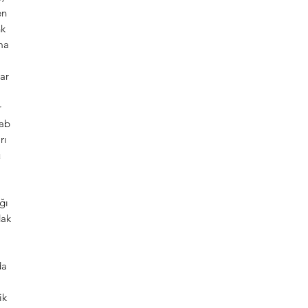
en
nk
ama
lar
r
lab
rı
ü
ğı
dak
da
ik