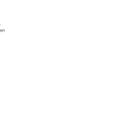
a
.
 en