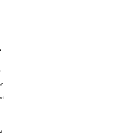
m
r
an
ri
r
o)