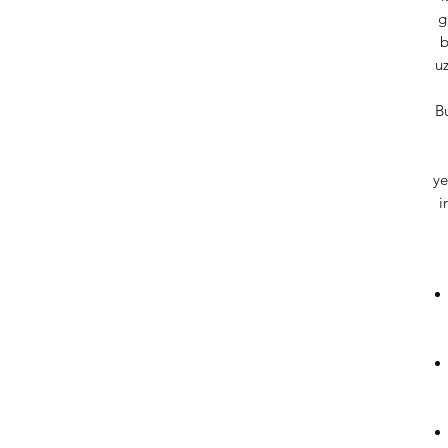
g
b
uz
Bu
ye
i