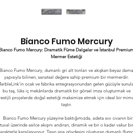
Bianco Fumo Mercury
Bianco Fumo Mercury: Dramatik Füme Dalgalar ve İstanbul Premiu
Mermer Estetiği
Bianco Fumo Mercury, dumanlı gri alt tonları ve akışkan beyaz dama
yapısıyla bilinen, sanatsal değere sahip premium bir mermerdir.
arbleLink'in ocak ve fabrika entegrasyonundan gelen gücüyle sunul
bu taş, lüks iç mekânlarda dramatik bir görsel imza oluşturmak ve
restijli projelerde doğal estetiği maksimize etmek için ideal bir mima
taştır.
Bianco Fumo Mercury yüzeyine baktığımızda, adeta sıvı cıvanın bir
tuval üzerinde asilce akışını andıran, dinamik ve bir o kadar vakur bi
arakterle karşılaşıyoruz. Taşın ana gövdesini oluşturan dumanlı (fum