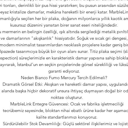
ri tonları, derinlikli bir pus hissi yaratırken; bu pusun arasından süzül
eyaz kristalize damarlar, mekâna hareketli bir enerji katar. MarbleLi
manlığıyla seçilen her bir plaka, doğanın milyonlarca yıllık kaotik 
kusursuz düzenini yansıtan birer sanat eseri niteliğindedir.
 mermerin en belirgin özelliği, ışık altında sergilediği metalik pırıltı
ve damarlarının "akışkanlık" hissiyatıdır. Soğuk ve sıcak gri dengesi,
modern minimalist tasarımlardan neoklasik projelere kadar geniş bi
lpazede tasarımcıya büyük bir oyun alanı sunar. Titiz plaka seçimi (s
nspection) süreçlerimizle en karakteristik damar yapısına sahip blokla
ayırarak, İstanbul’un en seçkin projelerinde görsel sürekliliği ve lüks
garanti ediyoruz.
Neden Bianco Fumo Mercury Tercih Edilmeli?
Dramatik Görsel Etki: Akışkan ve hareketli damar yapısı, uygulandı
alanda başka hiçbir dekoratif unsura ihtiyaç duymayan doğal bir o
noktası oluşturur.
MarbleLink Entegre Güvencesi: Ocak ve fabrika işletmeciliği
tecrübemiz sayesinde, bloktan nihai ebatlı ürüne kadar her aşama
kalite standartlarımızı koruyoruz.
Sürdürülebilir Stok Devamlılığı: Güçlü sektörel ilişkilerimiz ve lojist