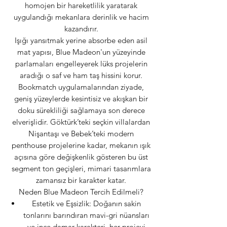
homojen bir hareketlilik yaratarak
uygulandığı mekanlara derinlik ve hacim
kazandırır.
Işığı yansıtmak yerine absorbe eden asil
mat yapısı, Blue Madeon'un yüzeyinde
parlamaları engelleyerek lüks projelerin
aradığı o saf ve ham taş hissini korur.
Bookmatch uygulamalarından ziyade,
geniş yüzeylerde kesintisiz ve akışkan bir
doku sürekliliği sağlamaya son derece
elverişlidir. Göktürk’teki seçkin villalardan
Nişantaşı ve Bebek’teki modern
penthouse projelerine kadar, mekanın ışık
açısına göre değişkenlik gösteren bu üst
segment ton geçişleri, mimari tasarımlara
zamansız bir karakter katar.
Neden Blue Madeon Tercih Edilmeli?
Estetik ve Eşsizlik: Doğanın sakin
tonlarını barındıran mavi-gri nüansları
ve ince damar karakteri, her projeyi