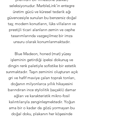
seleksiyonudur. MarbleLink’in entegre
üretim gücü ve küresel tedarik ağı
güvencesiyle sunulan bu benzersiz doğal
taş; modern konutların, lüks villaların ve
prestijli ticari alanların zemin ve cephe
tasarımlarında vazgeçilmez bir imza
unsuru olarak konumlanmaktadır.
Blue Madeon, honed (mat) yüzey
işleminin getirdiği ipeksi dokunuş ve
dingin renk paletiyle sofistike bir estetik
sunmaktadır. Taşın zeminini oluşturan açık
gri ve hafif maviye çalan toprak tonları,
doğanın milyonlarca yıllık hikayesini
barındıran ince stylolitik (saçaklı) damar
ağları ve karakteristik mikro-fosil
kalıntılarıyla zenginleşmektedir. Yoğun
ama bir o kadar da gözü yormayan bu
doğal doku, plakanın her köşesinde