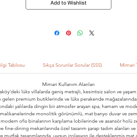
Add to Wishlist
ilgi Tablosu
Sıkça Sorunlar Sorular (SSS)
Mimari 
Mimari Kullanım Alanları
köy'deki lüks villalarda geniş metrajlı, kesintisiz salon ve yaşa
e gelen premium butiklerinde ve lüks perakende mağazalarında pre
ındaki yalılarda dingin bir atmosfer arayan spa, hamam ve moder
 malikanelerinde monolitik görünümlü, mat banyo duvar ve zemi
fı modern ofis binalarının karşılama lobilerinde ve asansör holü 
ve fine-dining mekanlarında özel tasarım şarap tadım alanları ve
re mutfak tasarımlarında, uygun izolasyon ile desteklenmiş mat 