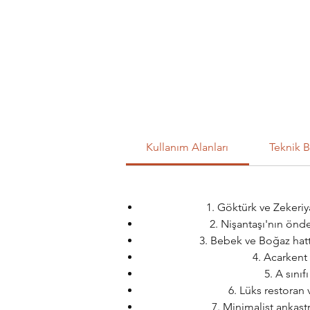
Kullanım Alanları
Teknik B
1. Göktürk ve Zekeriya
2. Nişantaşı'nın önd
3. Bebek ve Boğaz hatt
4. Acarkent
5. A sını
6. Lüks restoran 
7. Minimalist ankast