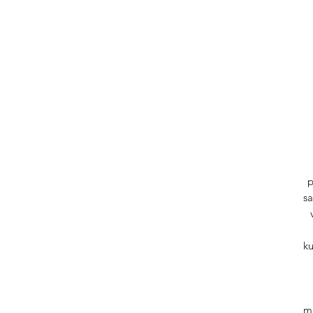
p
sa
ku
mu