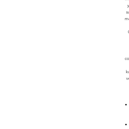
s
me
co
k
v