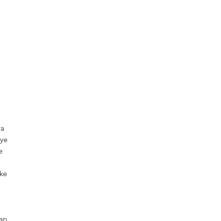
ya
iye
e
ike
arı