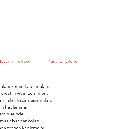
Tasarım Rehberi
Yasal Bilgilendirme
m alanı zemin kaplamaları.
stijli vitrin zeminleri.
n ıslak hacim tasarımları.
n kaplamaları.
zeminlerinde.
 masif bar bankoları.
ada tezgah kaplamaları.