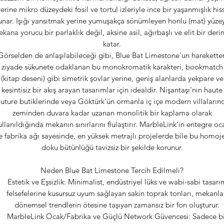
yerine mikro düzeydeki fosil ve tortul izleriyle ince bir yaşanmışlık hiss
unar. Işığı yansıtmak yerine yumuşakça sönümleyen honlu (mat) yüzey
kana yorucu bir parlaklık değil, aksine asil, ağırbaşlı ve elit bir derin
katar.
Görselden de anlaşılabileceği gibi, Blue Bat Limestone'un harekette
ziyade sükunete odaklanan bu monokromatik karakteri, bookmatch
(kitap deseni) gibi simetrik şovlar yerine, geniş alanlarda yekpare ve
kesintisiz bir akış arayan tasarımlar için idealdir. Nişantaşı'nın haute
uture butiklerinde veya Göktürk'ün ormanla iç içe modern villaların
zeminden duvara kadar uzanan monolitik bir kaplama olarak
ullanıldığında mekanın sınırlarını flulaştırır. MarbleLink'in entegre oc
e fabrika ağı sayesinde, en yüksek metrajlı projelerde bile bu homoj
doku bütünlüğü tavizsiz bir şekilde korunur.
Neden Blue Bat Limestone Tercih Edilmeli?
Estetik ve Eşsizlik: Minimalist, endüstriyel lüks ve wabi-sabi tasarı
felsefelerine kusursuz uyum sağlayan sakin toprak tonları, mekanla
dönemsel trendlerin ötesine taşıyan zamansız bir fon oluşturur.
MarbleLink Ocak/Fabrika ve Güçlü Network Güvencesi: Sadece bi