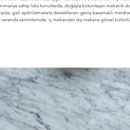
mimariye sahip lüks konutlarda, doğayla bütünleşen mekanik dı
anlarda, gizli aydınlatmalarla desteklenen geniş basamaklı merdive
ve veranda zeminlerinde, iç mekandan dış mekana görsel bütünlük