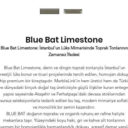
Blue Bat Limestone
Blue Bat Limestone: İstanbul'un Lüks Mimarisinde Toprak Tonlarının
Zamansız İfadesi
Blue Bat Limestone, derin ve dingin toprak tonlarıyla İstanbul'un
restijli lüks konut ve ticari projelerinde tercih edilen, homojen doku
hip premium bir kireçtaşıdır. MarbleLink'in hem üretici hem de Türk
ve dünyadaki birçok doğal taş üreticisiyle güçlü ilişkiler kuran entegr
yapısı sayesinde Ataşehir ve Ferhatpaşa'daki devasa stoklarından
sursuz seleksiyonlarla tedarik edilen bu taş, modern mimariye sofist
ve monolitik bir zemin kazandırır.
BLUE BAT doğanın topraksı ve organik ruhunu en rafine haliyle
mekanlara taşır. Yüzeyindeki koyu haki, gri ve kahve alt tonlarının
azzam bir homojenlikle harmanlandığı dokusu, agresif damar yapıl