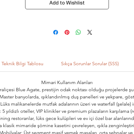
Add to Wishlist
Teknik Bilgi Tablosu
Sıkça Sorunlar Sorular (SSS)
Mimari Kullanım Alanları
 kraliçesi Blue Agate, prestijin odak noktası olduğu projelerde şu a
Master banyolarda, ışıklandırılmış duş panelleri ve yekpare, göste
Lüks malikanelerde mutfak adalarının üzeri ve waterfall (şelale) in
 5 yıldızlı oteller, VIP klinikler ve premium plazaların karşılama (
ning restoranlar, lüks gece kulüpleri ve ev içi özel bar alanların
lasik mimaride şömine kasetini çevreleyen, ışıkla zenginleştiri
Mobilyalar: Üst segment masif yemek masaları, orta sehpalar ve d