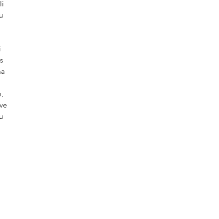
li
u
i
s
ma
ı,
 ve
u