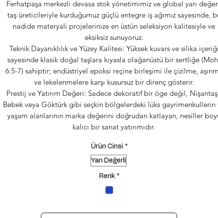
Ferhatpaşa merkezli devasa stok yönetimimiz ve global yarı değer
taş üreticileriyle kurduğumuz güçlü entegre iş ağımız sayesinde, b
nadide materyali projelerinize en üstün seleksiyon kalitesiyle ve
eksiksiz sunuyoruz.
Teknik Dayanıklılık ve Yüzey Kalitesi: Yüksek kuvars ve silika içeriğ
sayesinde klasik doğal taşlara kıyasla olağanüstü bir sertliğe (Moh
6.5-7) sahiptir; endüstriyel epoksi reçine birleşimi ile çizilme, aşın
ve lekelenmelere karşı kusursuz bir direnç gösterir.
Prestij ve Yatırım Değeri: Sadece dekoratif bir öge değil, Nişantaş
Bebek veya Göktürk gibi seçkin bölgelerdeki lüks gayrimenkullerin
yaşam alanlarının marka değerini doğrudan katlayan, nesiller boy
kalıcı bir sanat yatırımıdır.
Ürün Cinsi
*
Yarı Değerli
Renk
*