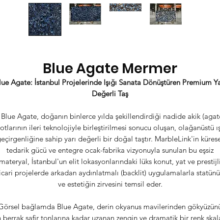
Blue Agate Mermer
lue Agate: İstanbul Projelerinde Işığı Sanata Dönüştüren Premium Ya
Değerli Taş
lue Agate, doğanın binlerce yılda şekillendirdiği nadide akik (agat
otlarının ileri teknolojiyle birleştirilmesi sonucu oluşan, olağanüstü ı
eçirgenliğine sahip yarı değerli bir doğal taştır. MarbleLink'in küres
tedarik gücü ve entegre ocak-fabrika vizyonuyla sunulan bu eşsiz
materyal, İstanbul'un elit lokasyonlarındaki lüks konut, yat ve prestijl
icari projelerde arkadan aydınlatmalı (backlit) uygulamalarla statün
ve estetiğin zirvesini temsil eder.
örsel bağlamda Blue Agate, derin okyanus mavilerinden gökyüzün
 berrak safir tonlarına kadar uzanan zengin ve dramatik bir renk skal