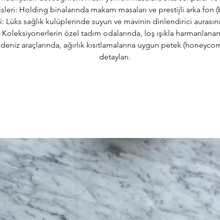
isleri: Holding binalarında makam masaları ve prestijli arka fon (
 Lüks sağlık kulüplerinde suyun ve mavinin dinlendirici aurasını
Koleksiyonerlerin özel tadım odalarında, loş ışıkla harmanlanan 
s deniz araçlarında, ağırlık kısıtlamalarına uygun petek (honeyco
detayları.