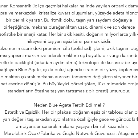
unar. Konsantrik (iç içe geçmiş) halkalar halinde yayılan organik dam
pısı ve merkezdeki kristalize kuvars oluşumları, yüzeyde adeta hipno
bir derinlik yaratır. Bu ritmik doku, taşın yarı saydam doğasıyla
birleştiğinde, mekana durağanlıktan uzak, dinamik ve son derece
sofistike bir enerji katar. Her bir akik kesiti, doğanın milyonlarca yıllı
hikayesini taşıyan eşsiz birer parmak izidir.
lzemenin üzerindeki premium cila (polished) işlemi, akik taşının do
msı yapısını maksimize ederek renklere üç boyutlu bir vurgu kazandır
ellikle backlight (arkadan aydınlatma) teknolojisi ile kusursuz bir u
sağlayan Blue Agate, ışıkla buluştuğunda sıradan bir yüzey kaplamas
olmaktan çıkarak mekanın aurasını tamamen değiştiren vizyoner bir
anat eserine dönüşür. Bu büyüleyici görsel şölen, lüks mimaride proje
standartların ötesine taşıyan tartışmasız bir prestij unsurudur.
Neden Blue Agate Tercih Edilmeli?
Estetik ve Eşsizlik: Her bir plakası doğanın eşsiz bir tablosu olan b
yarı değerli taş, arkadan aydınlatma özelliğiyle gece ve gündüz fark
ambiyanslar sunarak mekana yaşayan bir ruh kazandırır.
MarbleLink Ocak/Fabrika ve Güçlü Network Güvencesi: Ataşehir 