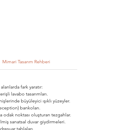
Mimari Tasarım Rehberi
lanlarda fark yaratır:
rişli lavabo tasarımları.
işlerinde büyüleyici ışıklı yüzeyler.
reception) bankoları.
da odak noktası oluşturan tezgahlar.
lmiş sanatsal duvar giydirmeleri.
resuar tablaları.