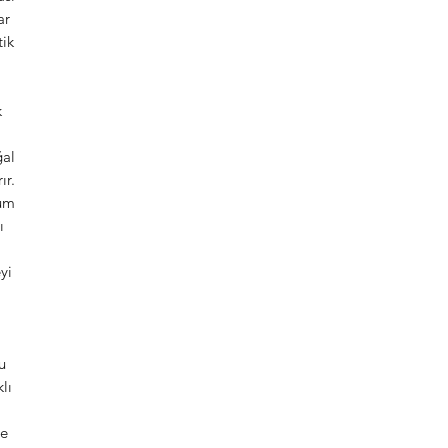
ar
tik
k
ğal
ır.
yum
ı
yi
u
lı
ve