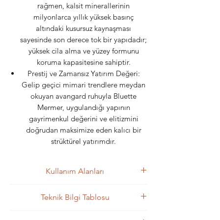
rağmen, kalsit minerallerinin
milyonlarca yıllık yüksek basınç
altındaki kusursuz kaynaşması
sayesinde son derece tok bir yapıdadır;
yüksek cila alma ve yüzey formunu
koruma kapasitesine sahiptir.
Prestij ve Zamansız Yatırım Değeri:
Gelip geçici mimari trendlere meydan
okuyan avangard ruhuyla Bluette
Mermer, uygulandığı yapının
gayrimenkul değerini ve elitizmini
doğrudan maksimize eden kalıcı bir
strüktürel yatırımdır.
Kullanım Alanları
Mimari Kullanım Alanları
Teknik Bilgi Tablosu
Boğaz hattı yalılarında mekana
derinlik ve dramatik bir otorite katan