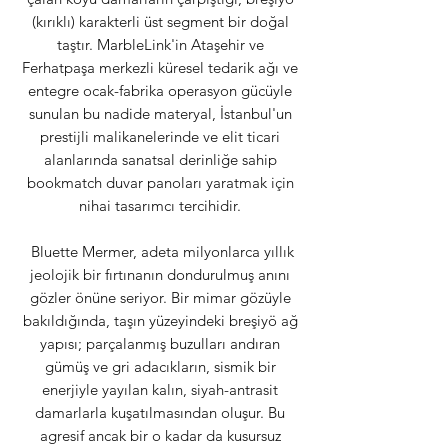
(kırıklı) karakterli üst segment bir doğal
taştır. MarbleLink'in Ataşehir ve
Ferhatpaşa merkezli küresel tedarik ağı ve
entegre ocak-fabrika operasyon gücüyle
sunulan bu nadide materyal, İstanbul'un
prestijli malikanelerinde ve elit ticari
alanlarında sanatsal derinliğe sahip
bookmatch duvar panoları yaratmak için
nihai tasarımcı tercihidir.
Bluette Mermer, adeta milyonlarca yıllık
jeolojik bir fırtınanın dondurulmuş anını
gözler önüne seriyor. Bir mimar gözüyle
bakıldığında, taşın yüzeyindeki breşiyö ağ
yapısı; parçalanmış buzulları andıran
gümüş ve gri adacıkların, sismik bir
enerjiyle yayılan kalın, siyah-antrasit
damarlarla kuşatılmasından oluşur. Bu
agresif ancak bir o kadar da kusursuz