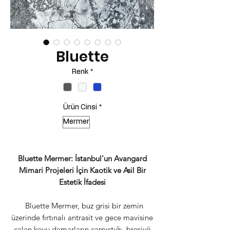
Bluette
Renk
*
Ürün Cinsi
*
Mermer
Bluette Mermer: İstanbul'un Avangard
Mimari Projeleri İçin Kaotik ve Asil Bir
Estetik İfadesi
Bluette Mermer, buz grisi bir zemin
üzerinde fırtınalı antrasit ve gece mavisine
çalan koyu damarların çarpıştığı, breşiyö