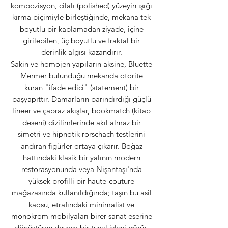
kompozisyon, cilalı (polished) yüzeyin ışığı
kırma biçimiyle birleştiğinde, mekana tek
boyutlu bir kaplamadan ziyade, içine
girilebilen, üç boyutlu ve fraktal bir
derinlik algısı kazandırır.
Sakin ve homojen yapıların aksine, Bluette
Mermer bulunduğu mekanda otorite
kuran "ifade edici" (statement) bir
başyapıttır. Damarların barındırdığı güçlü
lineer ve çapraz akışlar, bookmatch (kitap
deseni) dizilimlerinde akıl almaz bir
simetri ve hipnotik rorschach testlerini
andıran figürler ortaya çıkarır. Boğaz
hattındaki klasik bir yalının modern
restorasyonunda veya Nişantaşı'nda
yüksek profilli bir haute-couture
mağazasında kullanıldığında; taşın bu asil
kaosu, etrafındaki minimalist ve
monokrom mobilyaları birer sanat eserine
dönüştüren devasa bir tuval işlevi görür.